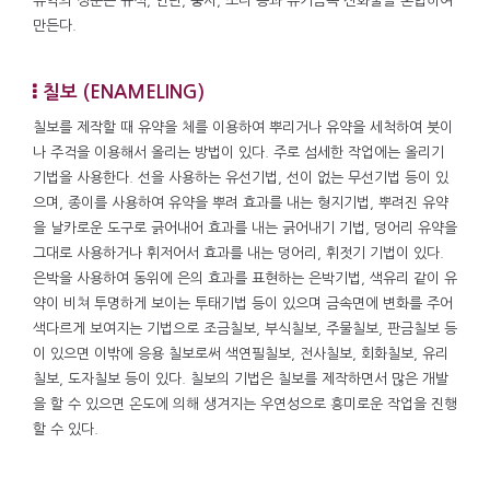
유약의 성분은 규석, 연단, 붕사, 소다 등과 유기금속 산화물을 혼합하여
만든다.
칠보 (ENAMELING)
칠보를 제작할 때 유약을 체를 이용하여 뿌리거나 유약을 세척하여 붓이
나 주걱을 이용해서 올리는 방법이 있다. 주로 섬세한 작업에는 올리기
기법을 사용한다. 선을 사용하는 유선기법, 선이 없는 무선기법 등이 있
으며, 종이를 사용하여 유약을 뿌려 효과를 내는 형지기법, 뿌려진 유약
을 날카로운 도구로 긁어내어 효과를 내는 긁어내기 기법, 덩어리 유약을
그대로 사용하거나 휘저어서 효과를 내는 덩어리, 휘젓기 기법이 있다.
은박을 사용하여 동위에 은의 효과를 표현하는 은박기법, 색유리 같이 유
약이 비쳐 투명하게 보이는 투태기법 등이 있으며 금속면에 변화를 주어
색다르게 보여지는 기법으로 조금칠보, 부식칠보, 주물칠보, 판금칠보 등
이 있으면 이밖에 응용 칠보로써 색연필칠보, 전사칠보, 회화칠보, 유리
칠보, 도자칠보 등이 있다. 칠보의 기법은 칠보를 제작하면서 많은 개발
을 할 수 있으면 온도에 의해 생겨지는 우연성으로 흥미로운 작업을 진행
할 수 있다.