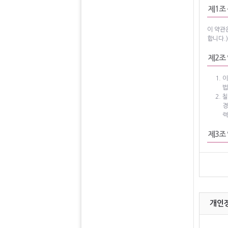
제1조
이 약관
합니다.
제2조
이
법
칠
경
력
제3조
이 약관
제4조
이
개인